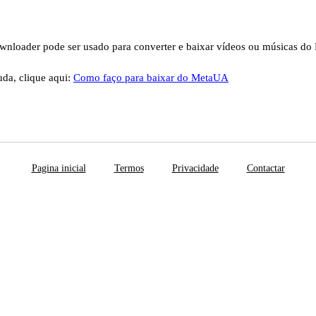
nloader pode ser usado para converter e baixar vídeos ou músicas d
uda, clique aqui:
Como faço para baixar do MetaUA
Pagina inicial
Termos
Privacidade
Contactar