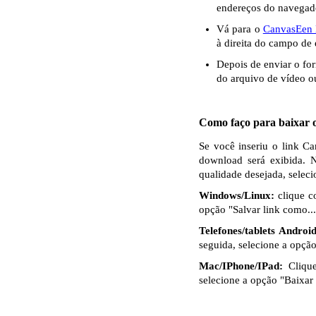
endereços do navegad
Vá para o
CanvasEen
à direita do campo de 
Depois de enviar o fo
do arquivo de vídeo o
Como faço para baixar o
Se você inseriu o link C
download será exibida. 
qualidade desejada, selec
Windows/Linux:
clique c
opção "Salvar link como...
Telefones/tablets Android
seguida, selecione a opçã
Mac/IPhone/IPad:
Clique
selecione a opção "Baixar