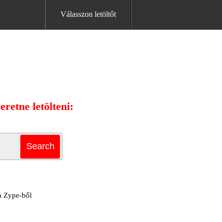
Válasszon letöltőt
retne letölteni:
 a Zype-ből