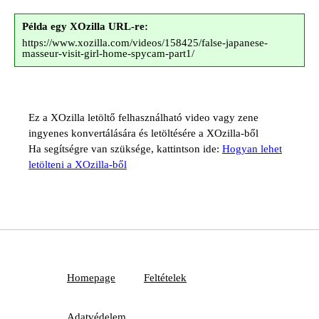
Példa egy XOzilla URL-re:
https://www.xozilla.com/videos/158425/false-japanese-
masseur-visit-girl-home-spycam-part1/
Ez a XOzilla letöltő felhasználható video vagy zene
ingyenes konvertálására és letöltésére a XOzilla-ből
Ha segítségre van szüksége, kattintson ide:
Hogyan lehet
letölteni a XOzilla-ből
Homepage
Feltételek
Adatvédelem