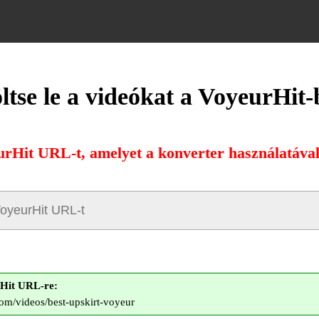
ltse le a videókat a VoyeurHit-
urHit URL-t, amelyet a konverter használatával 
rHit URL-re:
com/videos/best-upskirt-voyeur