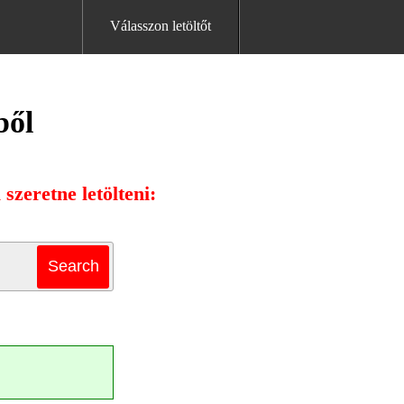
Válasszon letöltőt
ből
szeretne letölteni: