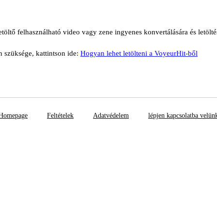
etöltő felhasználható video vagy zene ingyenes konvertálására és letölté
n szüksége, kattintson ide:
Hogyan lehet letölteni a VoyeurHit-ből
Homepage
Feltételek
Adatvédelem
lépjen kapcsolatba velün