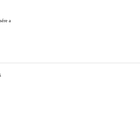
sére a
k