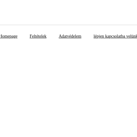
Homepage
Feltételek
Adatvédelem
lépjen kapcsolatba velün