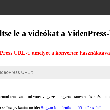
ltse le a videókat a VideoPress-
oPress URL-t, amelyet a konverter használatával 
letöltő felhasználható video vagy zene ingyenes konvertálására és letölt
n szüksége, kattintson ide:
Hogyan lehet letölteni a VideoPress-ből