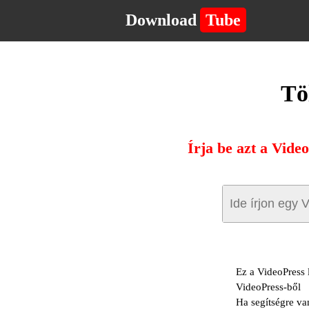
Download
Tube
Tö
Írja be azt a Vide
Ez a VideoPress 
VideoPress-ből
Ha segítségre va