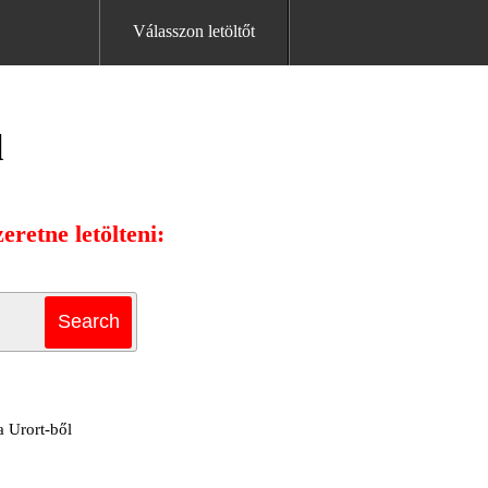
Válasszon letöltőt
l
eretne letölteni:
a Urort-ből