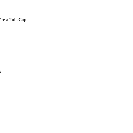
sére a TubeCup-
k