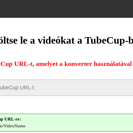
öltse le a videókat a TubeCup-b
eCup URL-t, amelyet a konverter használatával s
up URL-re:
com/VideoName