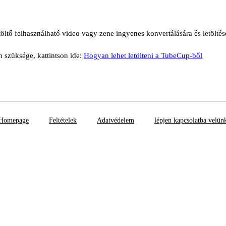
öltő felhasználható video vagy zene ingyenes konvertálására és letölté
n szüksége, kattintson ide:
Hogyan lehet letölteni a TubeCup-ből
Homepage
Feltételek
Adatvédelem
lépjen kapcsolatba velün