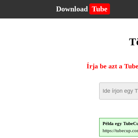
Download
Tube
T
Írja be azt a Tub
Példa egy TubeC
https://tubecup.