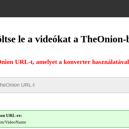
ltse le a videókat a TheOnion-
Onion URL-t, amelyet a konverter használatával s
ion URL-re:
.com/VideoName