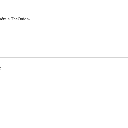
ésére a TheOnion-
k