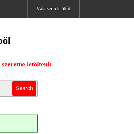
Válasszon letöltőt
ből
zeretne letölteni: