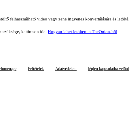
töltő felhasználható video vagy zene ingyenes konvertálására és letölt
n szüksége, kattintson ide:
Hogyan lehet letölteni a TheOnion-ből
Homepage
Feltételek
Adatvédelem
lépjen kapcsolatba velün