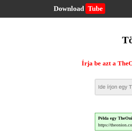
Download
Tube
Tö
Írja be azt a The
Példa egy TheOn
https://theonion