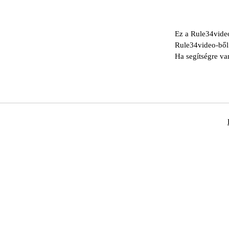
Ez a Rule34video
Rule34video-ből
Ha segítségre va