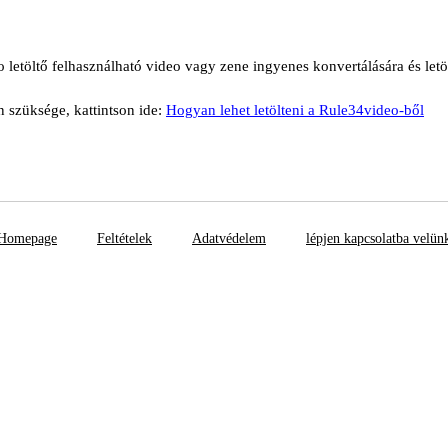
 letöltő felhasználható video vagy zene ingyenes konvertálására és letö
n szüksége, kattintson ide:
Hogyan lehet letölteni a Rule34video-ből
Homepage
Feltételek
Adatvédelem
lépjen kapcsolatba velün