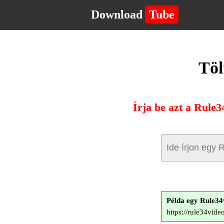
Download
Tube
Töl
Írja be azt a Rule3
Példa egy Rule34
https://rule34vid