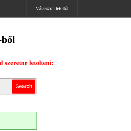
Válasszon letöltőt
-ből
 szeretne letölteni: