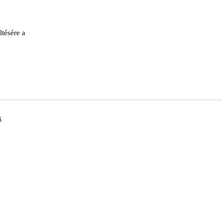
ltésére a
k