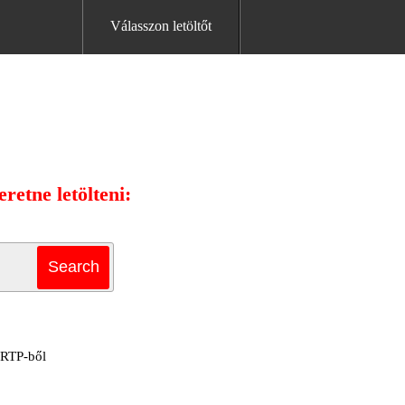
Válasszon letöltőt
retne letölteni:
a RTP-ből