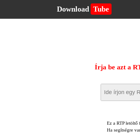
Download
Tube
Írja be azt a R
Ez a RTP letöltő
Ha segítségre va