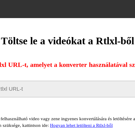
Töltse le a videókat a Rtlxl-ből
tlxl URL-t, amelyet a konverter használatával sze
ő felhasználható video vagy zene ingyenes konvertálására és letöltésére a
n szüksége, kattintson ide:
Hogyan lehet letölteni a Rtlxl-ből