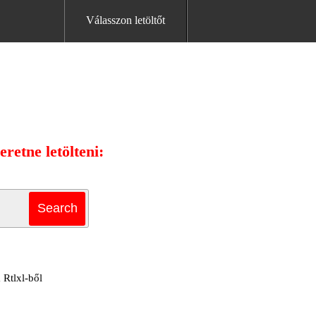
Válasszon letöltőt
retne letölteni:
 Rtlxl-ből