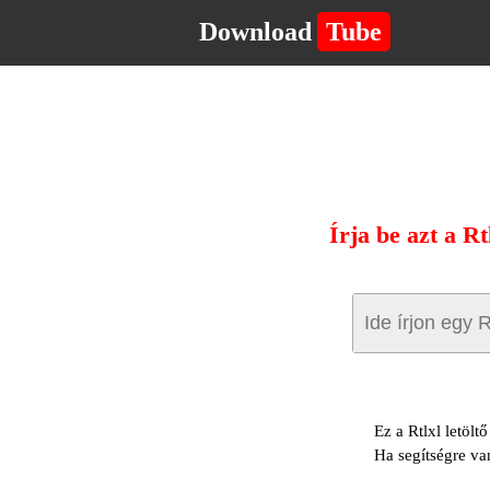
Download
Tube
Írja be azt a R
Ez a Rtlxl letölt
Ha segítségre va