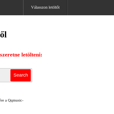
Válasszon letöltőt
ől
zeretne letölteni:
sére a Qqmusic-