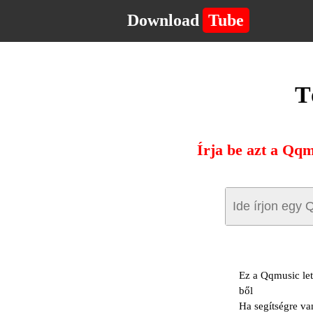
Download
Tube
T
Írja be azt a Qqm
Ez a Qqmusic let
ből
Ha segítségre va