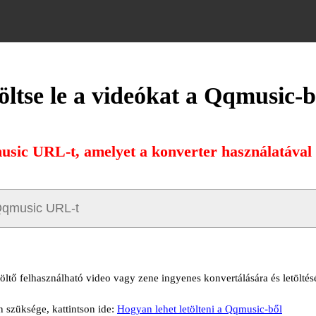
öltse le a videókat a Qqmusic-b
usic URL-t, amelyet a konverter használatával s
öltő felhasználható video vagy zene ingyenes konvertálására és letölté
n szüksége, kattintson ide:
Hogyan lehet letölteni a Qqmusic-ből