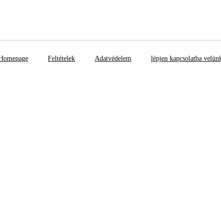
Homepage
Feltételek
Adatvédelem
lépjen kapcsolatba velün