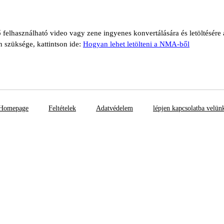
 felhasználható video vagy zene ingyenes konvertálására és letöltésér
n szüksége, kattintson ide:
Hogyan lehet letölteni a NMA-ből
Homepage
Feltételek
Adatvédelem
lépjen kapcsolatba velün