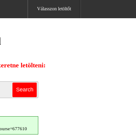
Válasszon letöltőt
l
retne letölteni:
?course=677610