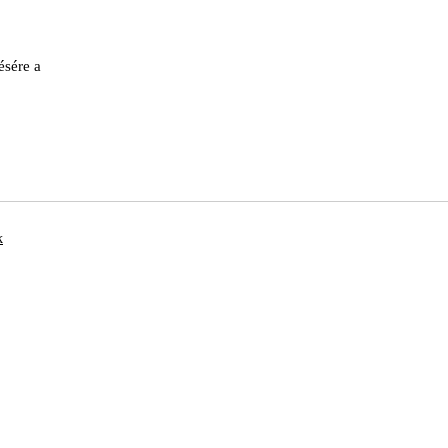
ésére a
k