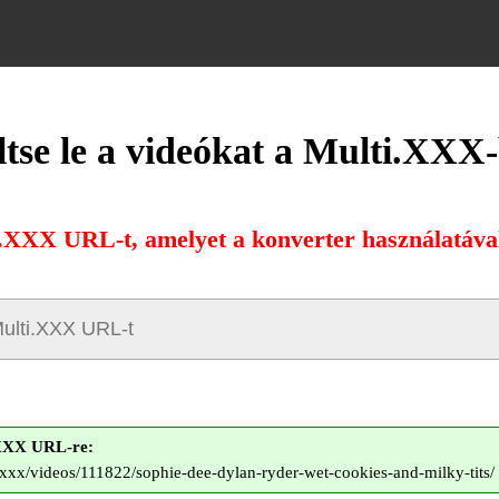
ltse le a videókat a Multi.XXX-
i.XXX URL-t, amelyet a konverter használatával 
.XXX URL-re:
.xxx/videos/111822/sophie-dee-dylan-ryder-wet-cookies-and-milky-tits/