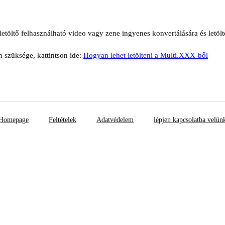
etöltő felhasználható video vagy zene ingyenes konvertálására és letölt
n szüksége, kattintson ide:
Hogyan lehet letölteni a Multi.XXX-ből
Homepage
Feltételek
Adatvédelem
lépjen kapcsolatba velün