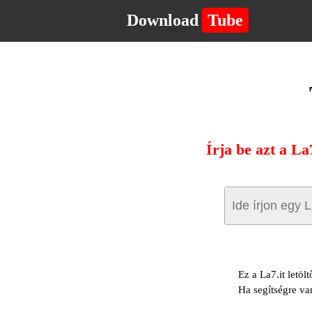
Download
Tube
Írja be azt a La
Ez a La7.it letöl
Ha segítségre va