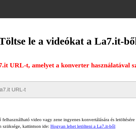
Töltse le a videókat a La7.it-bő
7.it URL-t, amelyet a konverter használatával sz
tő felhasználható video vagy zene ingyenes konvertálására és letöltésére 
n szüksége, kattintson ide:
Hogyan lehet letölteni a La7.it-ből