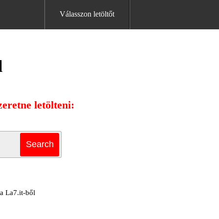
Válasszon letöltőt
l
eretne letölteni:
a La7.it-ből