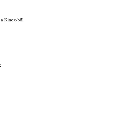
e a Kinox-ből
k