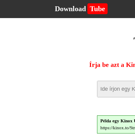
Download
Tube
Írja be azt a Ki
Példa egy Kinox
https://kinox.to