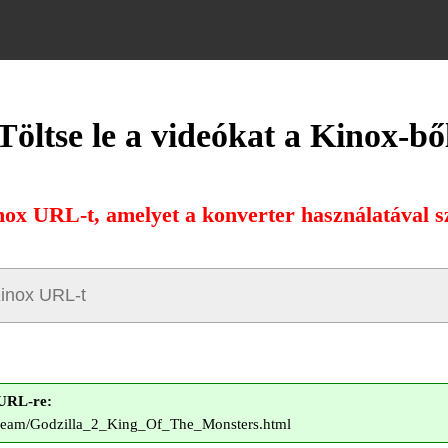
Töltse le a videókat a Kinox-bő
nox URL-t, amelyet a konverter használatával sz
 URL-re:
/Stream/Godzilla_2_King_Of_The_Monsters.html