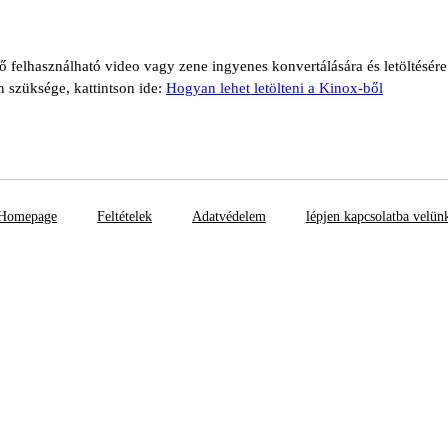
tő felhasználható video vagy zene ingyenes konvertálására és letöltésér
n szüksége, kattintson ide:
Hogyan lehet letölteni a Kinox-ből
Homepage
Feltételek
Adatvédelem
lépjen kapcsolatba velün