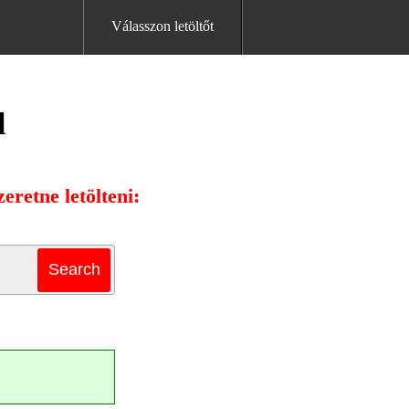
Válasszon letöltőt
l
eretne letölteni: