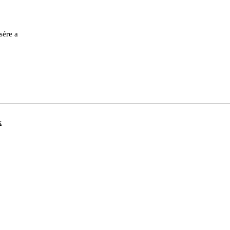
sére a
k