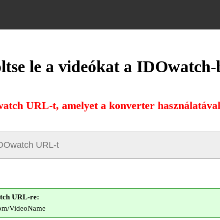
ltse le a videókat a IDOwatch-
atch URL-t, amelyet a konverter használatával 
tch URL-re:
.com/VideoName