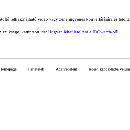
töltő felhasználható video vagy zene ingyenes konvertálására és letölté
n szüksége, kattintson ide:
Hogyan lehet letölteni a IDOwatch-ből
Homepage
Feltételek
Adatvédelem
lépjen kapcsolatba velün