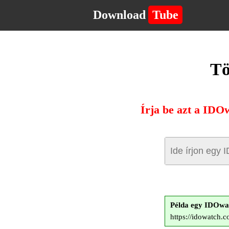
Download
Tube
Tö
Írja be azt a IDOw
Példa egy IDOwa
https://idowatch