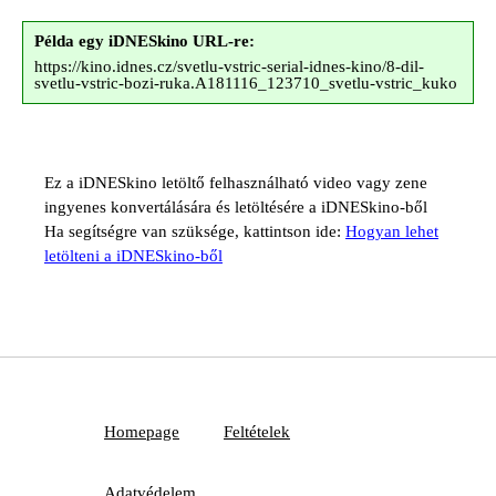
Példa egy iDNESkino URL-re:
https://kino.idnes.cz/svetlu-vstric-serial-idnes-kino/8-dil-
svetlu-vstric-bozi-ruka.A181116_123710_svetlu-vstric_kuko
Ez a iDNESkino letöltő felhasználható video vagy zene
ingyenes konvertálására és letöltésére a iDNESkino-ből
Ha segítségre van szüksége, kattintson ide:
Hogyan lehet
letölteni a iDNESkino-ből
Homepage
Feltételek
Adatvédelem