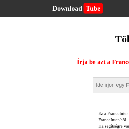
Download
Tube
Töl
Írja be azt a Franc
Ez a FranceInter 
FranceInter-ből
Ha segítségre va