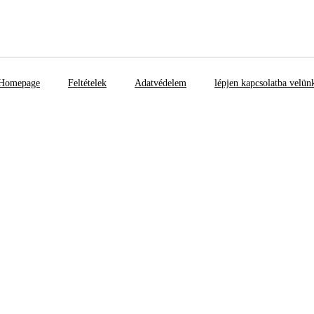
Homepage
Feltételek
Adatvédelem
lépjen kapcsolatba velün