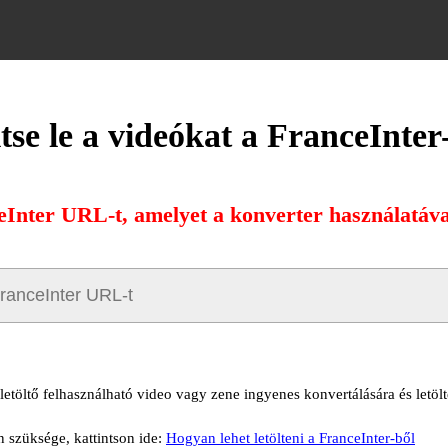
tse le a videókat a FranceInter
eInter URL-t, amelyet a konverter használatával
letöltő felhasználható video vagy zene ingyenes konvertálására és letölt
n szüksége, kattintson ide:
Hogyan lehet letölteni a FranceInter-ből