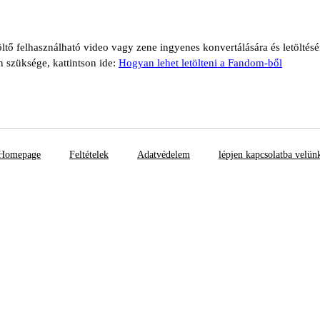
ltő felhasználható video vagy zene ingyenes konvertálására és letöltés
n szüksége, kattintson ide:
Hogyan lehet letölteni a Fandom-ből
Homepage
Feltételek
Adatvédelem
lépjen kapcsolatba velün