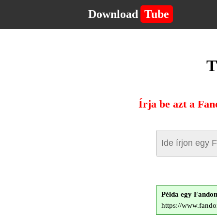
Download
Tube
T
Írja be azt a Fan
Példa egy Fando
https://www.fand