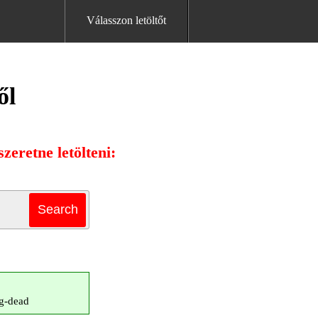
Válasszon letöltőt
ől
zeretne letölteni:
ng-dead