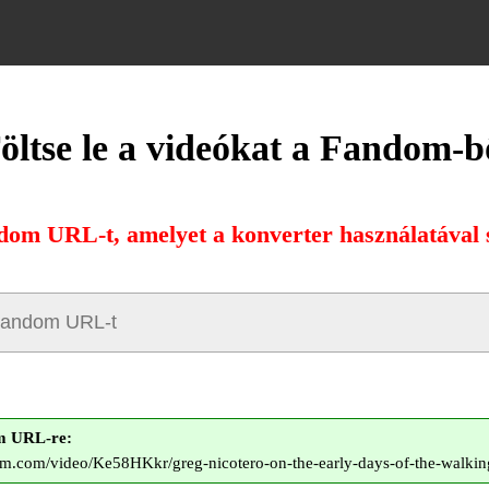
öltse le a videókat a Fandom-b
dom URL-t, amelyet a konverter használatával s
m URL-re:
om.com/video/Ke58HKkr/greg-nicotero-on-the-early-days-of-the-walki