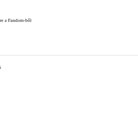
ére a Fandom-ből
k