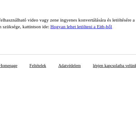
 felhasználható video vagy zene ingyenes konvertálására és letöltésére a
n szüksége, kattintson ide:
Hogyan lehet letölteni a Eitb-ből
Homepage
Feltételek
Adatvédelem
lépjen kapcsolatba velün