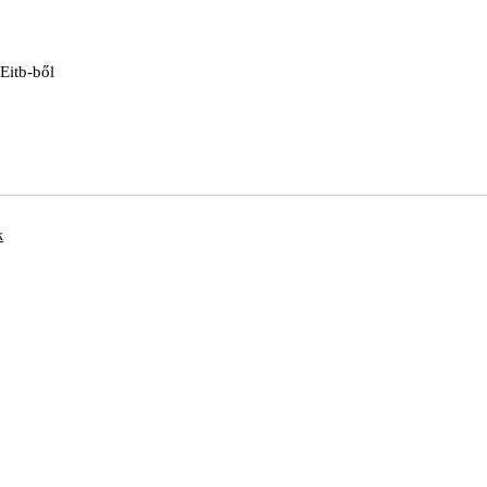
 Eitb-ből
k