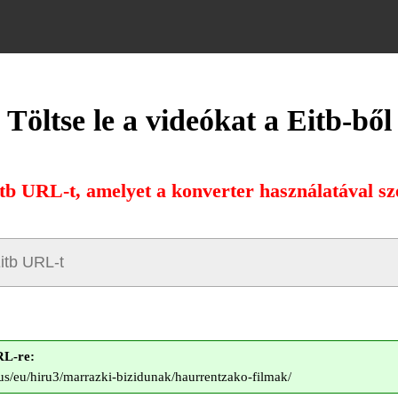
Töltse le a videókat a Eitb-ből
itb URL-t, amelyet a konverter használatával sze
RL-re:
eus/eu/hiru3/marrazki-bizidunak/haurrentzako-filmak/