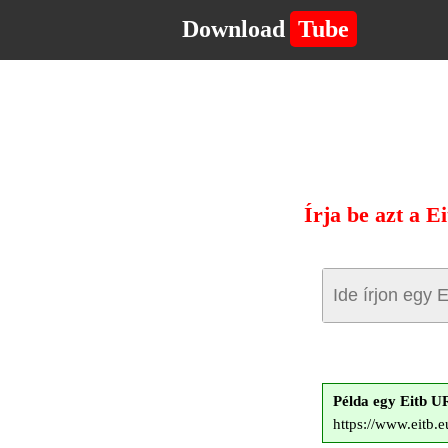
Download
Tube
Írja be azt a E
Példa egy Eitb U
https://www.eitb.