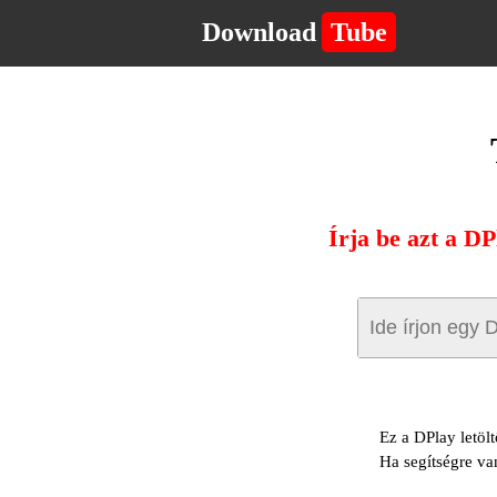
Download
Tube
Írja be azt a DP
Ez a DPlay letöl
Ha segítségre va