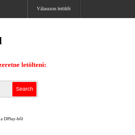
Válasszon letöltőt
l
eretne letölteni:
e a DPlay-ből