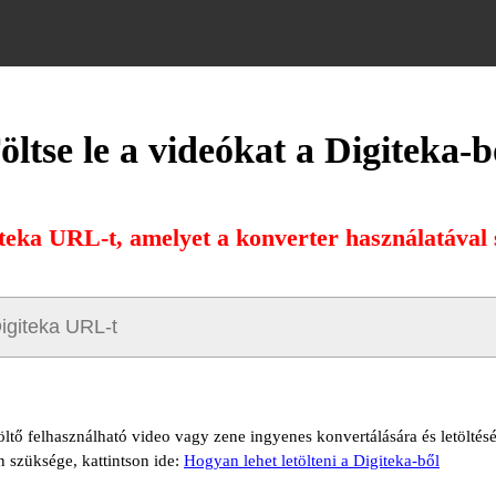
öltse le a videókat a Digiteka-b
iteka URL-t, amelyet a konverter használatával s
öltő felhasználható video vagy zene ingyenes konvertálására és letöltés
n szüksége, kattintson ide:
Hogyan lehet letölteni a Digiteka-ből