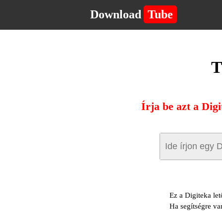
Download
Tube
T
Írja be azt a Dig
Ez a Digiteka let
Ha segítségre va