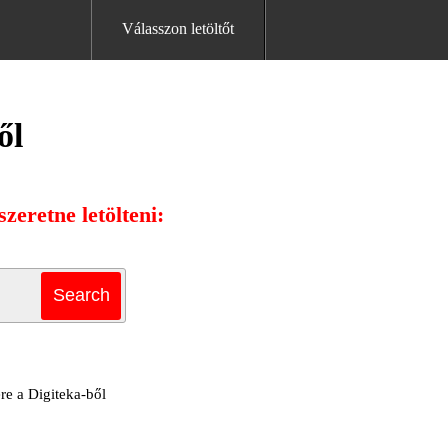
Válasszon letöltőt
ől
zeretne letölteni:
ére a Digiteka-ből