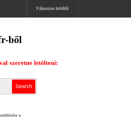
Válasszon letöltőt
fr-ből
al szeretne letölteni:
etöltésére a