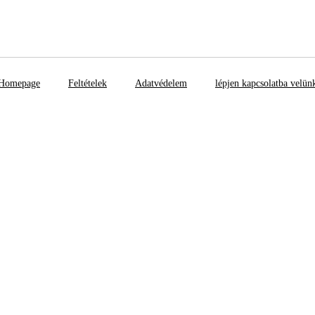
Homepage
Feltételek
Adatvédelem
lépjen kapcsolatba velün