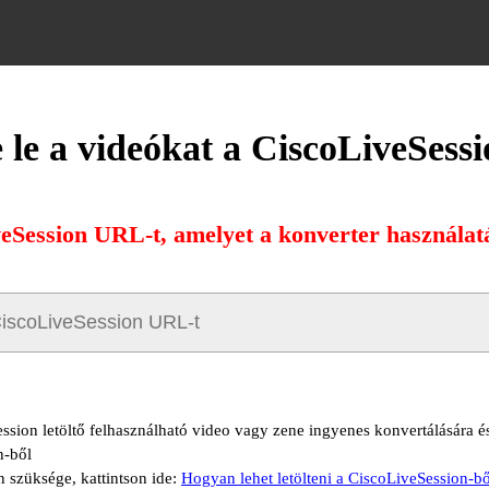
e le a videókat a CiscoLiveSessi
veSession URL-t, amelyet a konverter használatáv
ssion letöltő felhasználható video vagy zene ingyenes konvertálására és 
n-ből
n szüksége, kattintson ide:
Hogyan lehet letölteni a CiscoLiveSession-bő