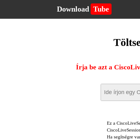
Download
Tube
Tölts
Írja be azt a CiscoLi
Ez a CiscoLiveSe
CiscoLiveSessio
Ha segítségre va