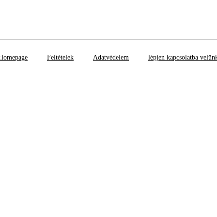
Homepage
Feltételek
Adatvédelem
lépjen kapcsolatba velün