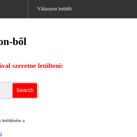
Válasszon letöltőt
on-ből
al szeretne letölteni:
letöltésére a
l