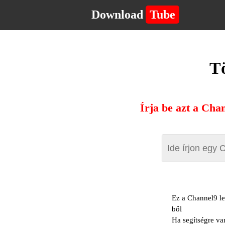
Download
Tube
Tö
Írja be azt a Cha
Ez a Channel9 le
ből
Ha segítségre va