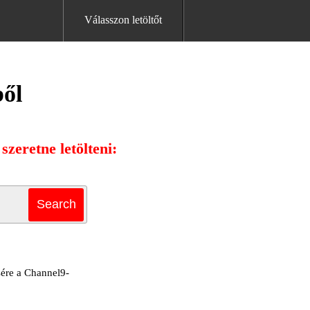
Válasszon letöltőt
ből
zeretne letölteni:
sére a Channel9-