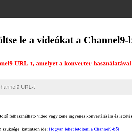
ltse le a videókat a Channel9-
nnel9 URL-t, amelyet a konverter használatával s
töltő felhasználható video vagy zene ingyenes konvertálására és letölté
n szüksége, kattintson ide:
Hogyan lehet letölteni a Channel9-ből