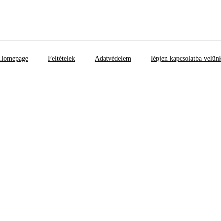
Homepage
Feltételek
Adatvédelem
lépjen kapcsolatba velün