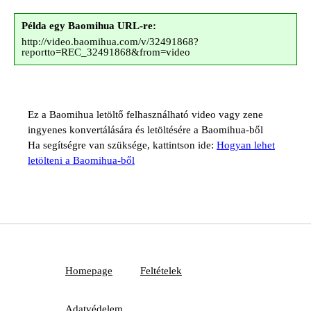
Példa egy Baomihua URL-re:
http://video.baomihua.com/v/32491868?
reportto=REC_32491868&from=video
Ez a Baomihua letöltő felhasználható video vagy zene
ingyenes konvertálására és letöltésére a Baomihua-ből
Ha segítségre van szüksége, kattintson ide:
Hogyan lehet
letölteni a Baomihua-ből
Homepage
Feltételek
Adatvédelem