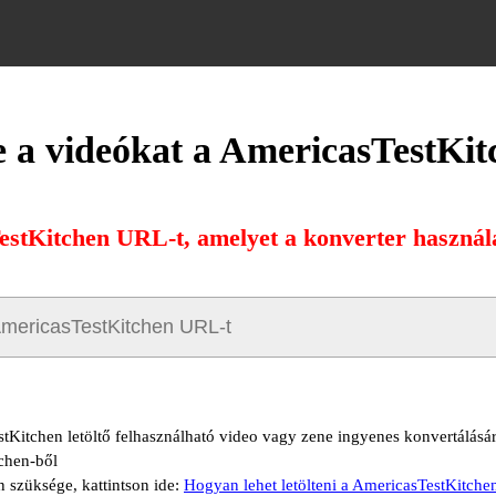
le a videókat a AmericasTestKit
estKitchen URL-t, amelyet a konverter használat
tKitchen letöltő felhasználható video vagy zene ingyenes konvertálására
chen-ből
n szüksége, kattintson ide:
Hogyan lehet letölteni a AmericasTestKitche