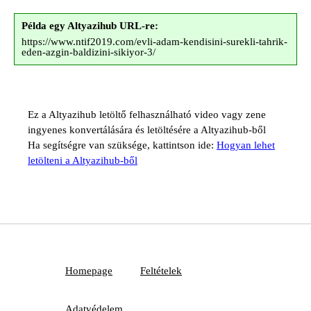
Példa egy Altyazihub URL-re:
https://www.ntif2019.com/evli-adam-kendisini-surekli-tahrik-
eden-azgin-baldizini-sikiyor-3/
Ez a Altyazihub letöltő felhasználható video vagy zene
ingyenes konvertálására és letöltésére a Altyazihub-ből
Ha segítségre van szüksége, kattintson ide:
Hogyan lehet
letölteni a Altyazihub-ből
Homepage
Feltételek
Adatvédelem