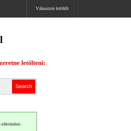
Válasszon letöltőt
l
eretne letölteni:
-ellerinden-