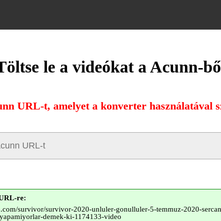
Töltse le a videókat a Acunn-bő
unn URL-t, amelyet a konverter használatával sz
 URL-re:
.com/survivor/survivor-2020-unluler-gonulluler-5-temmuz-2020-sercan
i-yapamiyorlar-demek-ki-1174133-video