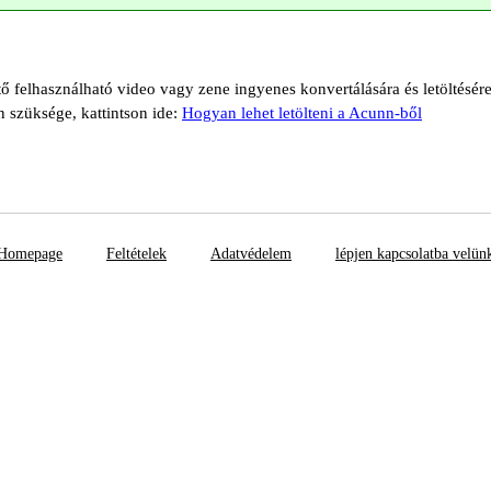
tő felhasználható video vagy zene ingyenes konvertálására és letöltésér
n szüksége, kattintson ide:
Hogyan lehet letölteni a Acunn-ből
Homepage
Feltételek
Adatvédelem
lépjen kapcsolatba velün