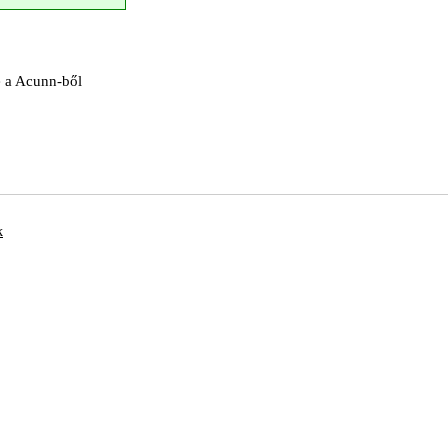
e a Acunn-ből
k