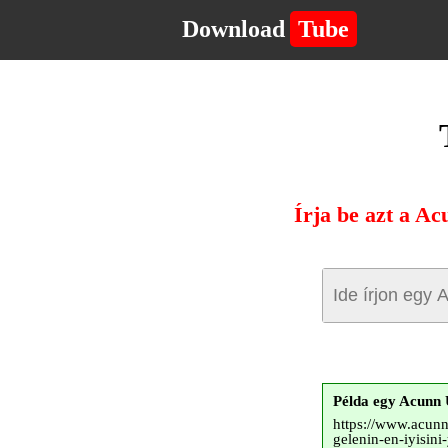
Download
Tube
Írja be azt a Ac
Példa egy Acunn
https://www.acunn
gelenin-en-iyisin