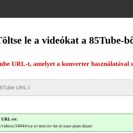
öltse le a videókat a 85Tube-b
Tube URL-t, amelyet a konverter használatával sz
e URL-re:
m/videos/34844/ya-yi-mei-nv-he-ji-xiao-pian-duan/