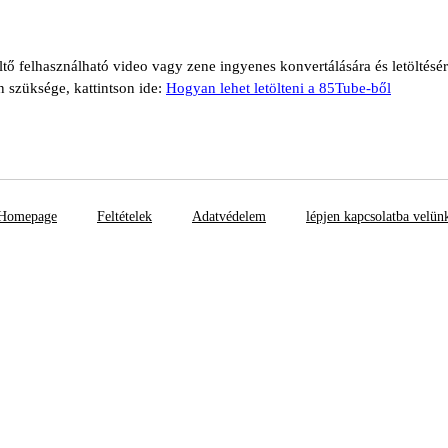
ltő felhasználható video vagy zene ingyenes konvertálására és letöltésé
n szüksége, kattintson ide:
Hogyan lehet letölteni a 85Tube-ből
Homepage
Feltételek
Adatvédelem
lépjen kapcsolatba velün