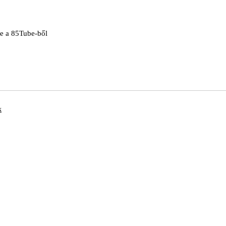
re a 85Tube-ből
k