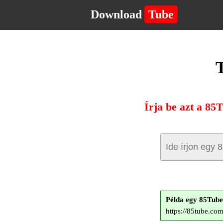
Download
Tube
T
Írja be azt a 85
Példa egy 85Tub
https://85tube.co