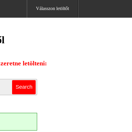
Válasszon letöltőt
ől
eretne letölteni: