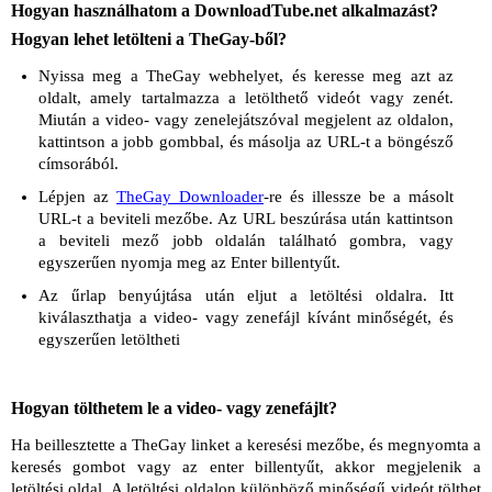
Hogyan használhatom a DownloadTube.net alkalmazást?
Hogyan lehet letölteni a TheGay-ből?
Nyissa meg a TheGay webhelyet, és keresse meg azt az
oldalt, amely tartalmazza a letölthető videót vagy zenét.
Miután a video- vagy zenelejátszóval megjelent az oldalon,
kattintson a jobb gombbal, és másolja az URL-t a böngésző
címsorából.
Lépjen az
TheGay Downloader
-re és illessze be a másolt
URL-t a beviteli mezőbe. Az URL beszúrása után kattintson
a beviteli mező jobb oldalán található gombra, vagy
egyszerűen nyomja meg az Enter billentyűt.
Az űrlap benyújtása után eljut a letöltési oldalra. Itt
kiválaszthatja a video- vagy zenefájl kívánt minőségét, és
egyszerűen letöltheti
Hogyan tölthetem le a video- vagy zenefájlt?
Ha beillesztette a TheGay linket a keresési mezőbe, és megnyomta a
keresés gombot vagy az enter billentyűt, akkor megjelenik a
letöltési oldal. A letöltési oldalon különböző minőségű videót tölthet