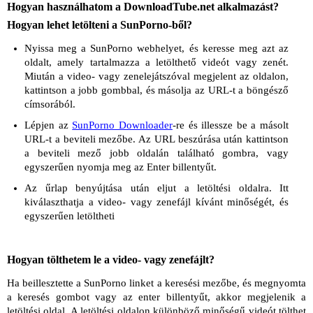
Hogyan használhatom a DownloadTube.net alkalmazást?
Hogyan lehet letölteni a SunPorno-ből?
Nyissa meg a SunPorno webhelyet, és keresse meg azt az
oldalt, amely tartalmazza a letölthető videót vagy zenét.
Miután a video- vagy zenelejátszóval megjelent az oldalon,
kattintson a jobb gombbal, és másolja az URL-t a böngésző
címsorából.
Lépjen az
SunPorno Downloader
-re és illessze be a másolt
URL-t a beviteli mezőbe. Az URL beszúrása után kattintson
a beviteli mező jobb oldalán található gombra, vagy
egyszerűen nyomja meg az Enter billentyűt.
Az űrlap benyújtása után eljut a letöltési oldalra. Itt
kiválaszthatja a video- vagy zenefájl kívánt minőségét, és
egyszerűen letöltheti
Hogyan tölthetem le a video- vagy zenefájlt?
Ha beillesztette a SunPorno linket a keresési mezőbe, és megnyomta
a keresés gombot vagy az enter billentyűt, akkor megjelenik a
letöltési oldal. A letöltési oldalon különböző minőségű videót tölthet