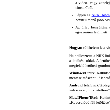
a video- vagy zenelej
címsorából.
Lépjen az
NRK Downl
beviteli mező jobb ol
Az űrlap benyújtása ut
egyszerűen letöltheti
Hogyan tölthetem le a vi
Ha beillesztette a NRK li
a letöltési oldal. A letö
megfelelő letöltési gombot
Windows/Linux:
Kattints
mentése másként..." lehető
Android telefonok/táblag
válassza a „Link letöltése”
Mac/IPhone/IPad:
Kattin
„Kapcsolódó fájl letöltése