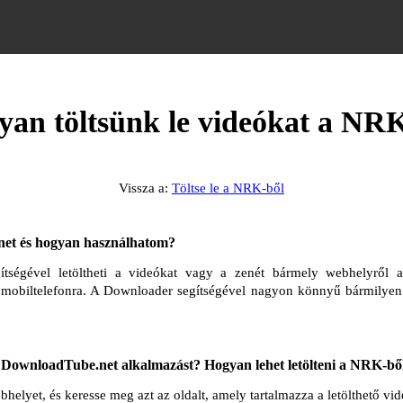
an töltsünk le videókat a NR
Vissza a:
Töltse le a NRK-ből
et és hogyan használhatom?
tségével letöltheti a videókat vagy a zenét bármely webhelyről az
 mobiltelefonra. A Downloader segítségével nagyon könnyű bármilyen 
DownloadTube.net alkalmazást? Hogyan lehet letölteni a NRK-bő
lyet, és keresse meg azt az oldalt, amely tartalmazza a letölthető vi