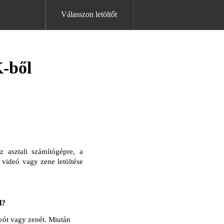
Válasszon letöltőt
K-ből
 asztali számítógépre, a
videó vagy zene letöltése
l?
deót vagy zenét. Miután