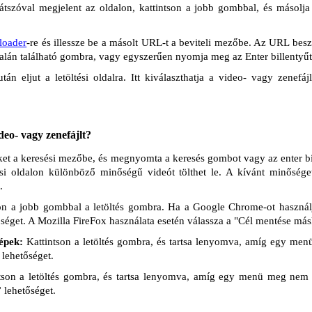
átszóval megjelent az oldalon, kattintson a jobb gombbal, és másol
oader
-re és illessze be a másolt URL-t a beviteli mezőbe. Az URL besz
dalán található gombra, vagy egyszerűen nyomja meg az Enter billentyűt
án eljut a letöltési oldalra. Itt kiválaszthatja a video- vagy zenefá
deo- vagy zenefájlt?
nket a keresési mezőbe, és megnyomta a keresés gombot vagy az enter bi
ltési oldalon különböző minőségű videót tölthet le. A kívánt minőség
.
on a jobb gombbal a letöltés gombra. Ha a Google Chrome-ot használj
séget. A Mozilla FireFox használata esetén válassza a "Cél mentése másk
épek:
Kattintson a letöltés gombra, és tartsa lenyomva, amíg egy men
 lehetőséget.
tson a letöltés gombra, és tartsa lenyomva, amíg egy menü meg nem j
” lehetőséget.