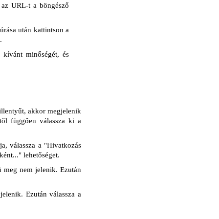
ja az URL-t a böngésző
úrása után kattintson a
.
jl kívánt minőségét, és
llentyűt, akkor megjelenik
etől függően válassza ki a
a, válassza a "Hivatkozás
ént..." lehetőséget.
ü meg nem jelenik. Ezután
elenik. Ezután válassza a