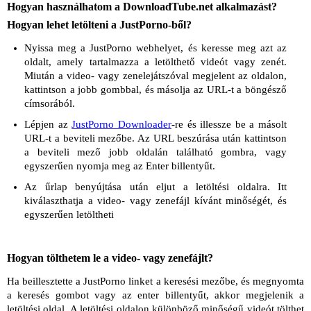
Hogyan használhatom a DownloadTube.net alkalmazást?
Hogyan lehet letölteni a JustPorno-ből?
Nyissa meg a JustPorno webhelyet, és keresse meg azt az
oldalt, amely tartalmazza a letölthető videót vagy zenét.
Miután a video- vagy zenelejátszóval megjelent az oldalon,
kattintson a jobb gombbal, és másolja az URL-t a böngésző
címsorából.
Lépjen az
JustPorno Downloader
-re és illessze be a másolt
URL-t a beviteli mezőbe. Az URL beszúrása után kattintson
a beviteli mező jobb oldalán található gombra, vagy
egyszerűen nyomja meg az Enter billentyűt.
Az űrlap benyújtása után eljut a letöltési oldalra. Itt
kiválaszthatja a video- vagy zenefájl kívánt minőségét, és
egyszerűen letöltheti
Hogyan tölthetem le a video- vagy zenefájlt?
Ha beillesztette a JustPorno linket a keresési mezőbe, és megnyomta
a keresés gombot vagy az enter billentyűt, akkor megjelenik a
letöltési oldal. A letöltési oldalon különböző minőségű videót tölthet