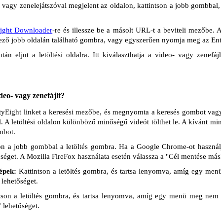
 vagy zenelejátszóval megjelent az oldalon, kattintson a jobb gombbal
Eight Downloader
-re és illessze be a másolt URL-t a beviteli mezőbe.
mező jobb oldalán található gombra, vagy egyszerűen nyomja meg az Ente
án eljut a letöltési oldalra. Itt kiválaszthatja a video- vagy zenefá
deo- vagy zenefájlt?
irtyEight linket a keresési mezőbe, és megnyomta a keresés gombot vagy 
al. A letöltési oldalon különböző minőségű videót tölthet le. A kívánt m
ombot.
on a jobb gombbal a letöltés gombra. Ha a Google Chrome-ot használj
séget. A Mozilla FireFox használata esetén válassza a "Cél mentése másk
épek:
Kattintson a letöltés gombra, és tartsa lenyomva, amíg egy men
 lehetőséget.
tson a letöltés gombra, és tartsa lenyomva, amíg egy menü meg nem j
” lehetőséget.