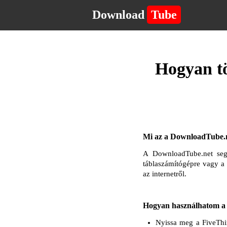
Download
Tube
Hogyan tö
Mi az a DownloadTube.n
A DownloadTube.net segí
táblaszámítógépre vagy a
az internetről.
Hogyan használhatom a D
Nyissa meg a FiveThir