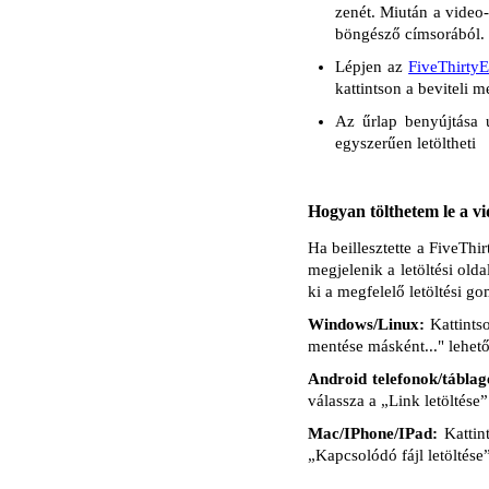
zenét. Miután a video-
böngésző címsorából.
Lépjen az
FiveThirty
kattintson a beviteli 
Az űrlap benyújtása ut
egyszerűen letöltheti
Hogyan tölthetem le a vi
Ha beillesztette a FiveTh
megjelenik a letöltési old
ki a megfelelő letöltési g
Windows/Linux:
Kattints
mentése másként..." lehető
Android telefonok/táblag
válassza a „Link letöltése”
Mac/IPhone/IPad:
Kattin
„Kapcsolódó fájl letöltése