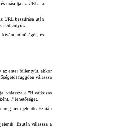
, és másolja az URL-t a
 Az URL beszúrása után
r billentyűt.
jl kívánt minőségét, és
az enter billentyűt, akkor
inőségetől függően válassza
a, válassza a "Hivatkozás
ént..." lehetőséget.
ü meg nem jelenik. Ezután
elenik. Ezután válassza a