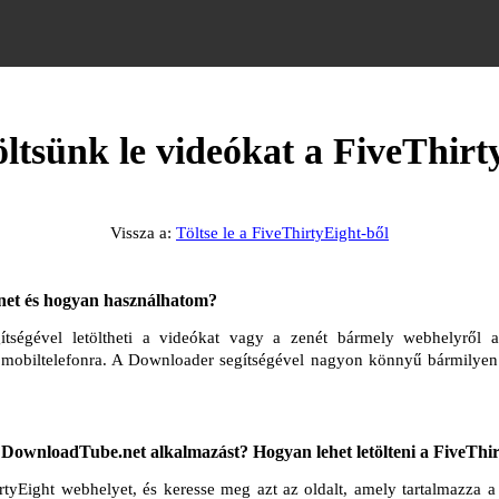
ltsünk le videókat a FiveThirt
Vissza a:
Töltse le a FiveThirtyEight-ből
et és hogyan használhatom?
tségével letöltheti a videókat vagy a zenét bármely webhelyről az
 mobiltelefonra. A Downloader segítségével nagyon könnyű bármilyen 
ownloadTube.net alkalmazást? Hogyan lehet letölteni a FiveThir
tyEight webhelyet, és keresse meg azt az oldalt, amely tartalmazza a 