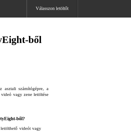
Válasszon letöltőt
yEight-ből
 asztali számítógépre, a
videó vagy zene letöltése
tyEight-ből?
letölthető videót vagy