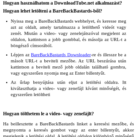
Hogyan használhatom a DownloadTube.net alkalmazást?
Hogyan lehet letölteni a BareBackBastards-ből?
Nyissa meg a BareBackBastards webhelyet, és keresse meg
azt az oldalt, amely tartalmazza a letölthető videót vagy
zenét. Miután a video- vagy zenelejátszóval megjelent az
oldalon, kattintson a jobb gombbal, és másolja az URL-t a
böngésző címsorából.
Lépjen az
BareBackBastards Downloader
-re és illessze be a
másolt URL-t a beviteli mezőbe. Az URL beszúrása után
kattintson a beviteli mező jobb oldalán található gombra,
vagy egyszerűen nyomja meg az Enter billentyűt.
Az űrlap benyújtása után eljut a letöltési oldalra. Itt
kiválaszthatja a video- vagy zenefájl kívánt minőségét, és
egyszerűen letöltheti
Hogyan tölthetem le a video- vagy zenefájlt?
Ha beillesztette a BareBackBastards linket a keresési mezőbe, és
megnyomta a keresés gombot vagy az enter billentyűt, akkor
megjelenik a letöltési oldal. A letöltési oldalon különböző minőségű