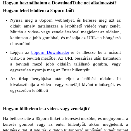
Hogyan használhatom a DownloadTube.net alkalmazást?
Hogyan lehet letölteni a 85porn-ből?
Nyissa meg a 85porn webhelyet, és keresse meg azt az
oldalt, amely tartalmazza a letölthető videót vagy zenét.
Miután a video- vagy zenelejátszóval megjelent az oldalon,
kattintson a jobb gombbal, és másolja az URL-t a böngésző
címsorából.
Lépjen az
85porn Downloader
-re és illessze be a másolt
URL-t a beviteli mezőbe. Az URL beszúrása után kattintson
a beviteli mező jobb oldalán található gombra, vagy
egyszerűen nyomja meg az Enter billentyűt.
Az űrlap benyújtása után eljut a letöltési oldalra. Itt
kiválaszthatja a video- vagy zenefájl kívánt minőségét, és
egyszerűen letöltheti
Hogyan tölthetem le a video- vagy zenefájlt?
Ha beillesztette a 85porn linket a keresési mezőbe, és megnyomta a
keresés gombot vagy az enter billentyűt, akkor megjelenik a
letöltési oldal. A letöltési oldalon különböző minőségű videót tölthet