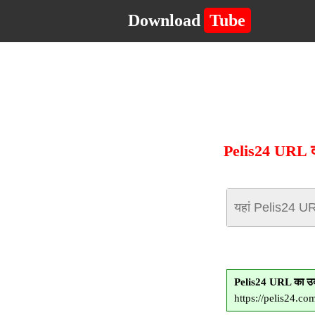
Download
Tube
Pelis24 URL दर
Pelis24 URL का उ
https://pelis24.c