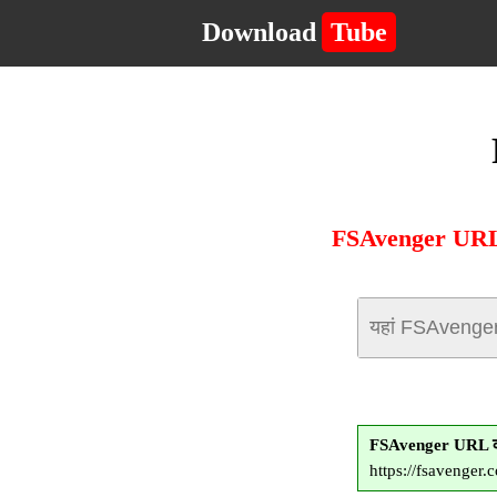
Download
Tube
FSAvenger URL दर
FSAvenger URL क
https://fsaveng