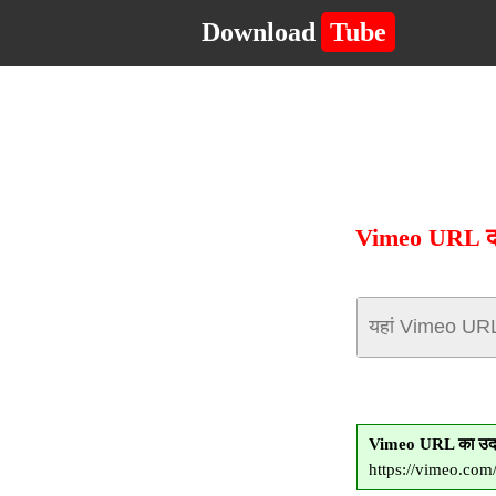
Download
Tube
Vimeo URL दर्ज
Vimeo URL का उद
https://vimeo.co