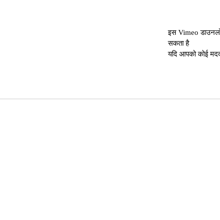
इस Vimeo डाउनलोडर
सकता है
यदि आपको कोई मदद च