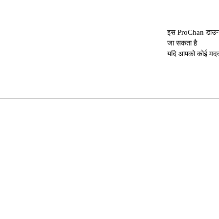
इस ProChan डाउनलो
जा सकता है
यदि आपको कोई मदद च