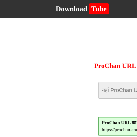
Download
Tube
ProChan URL दर्
ProChan URL का 
https://prochan.