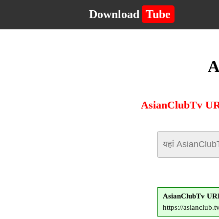
Download
Tube
A
AsianClubTv URL द
AsianClubTv URL
https://asianclub