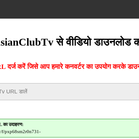
sianClubTv से वीडियो डाउनलोड कर
र्ज करें जिसे आप हमारे कनवर्टर का उपयोग करके डाउनल
 का उदाहरण:
.tv/f/pxp68sm2r0n731-