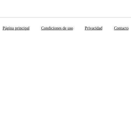
Página principal
Condiciones de uso
Privacidad
Contacto