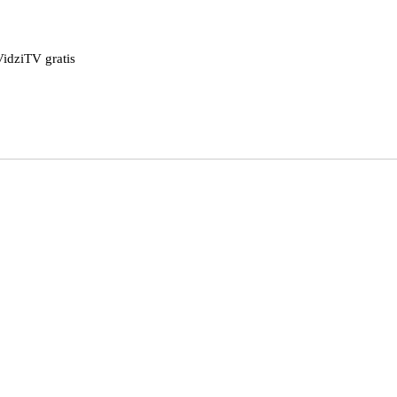
VidziTV gratis