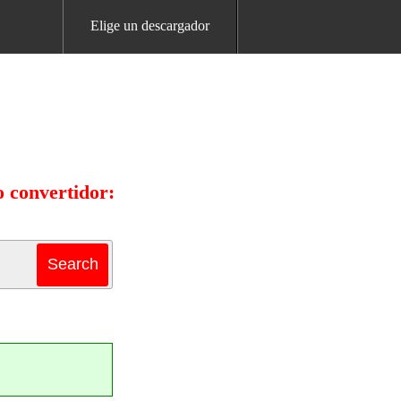
Elige un descargador
 convertidor: