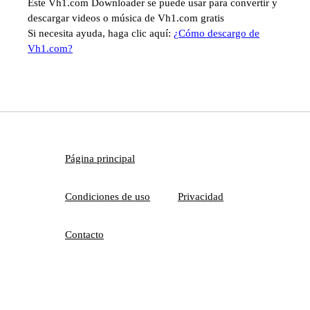
Este Vh1.com Downloader se puede usar para convertir y
descargar videos o música de Vh1.com gratis
Si necesita ayuda, haga clic aquí:
¿Cómo descargo de
Vh1.com?
Página principal
Condiciones de uso
Privacidad
Contacto