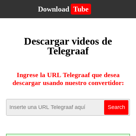
Download
Tube
Descargar videos de
Telegraaf
Ingrese la URL Telegraaf que desea
descargar usando nuestro convertidor: