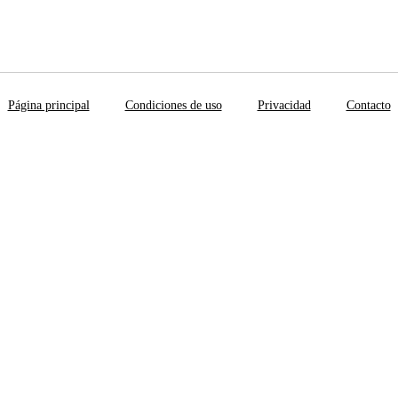
Página principal
Condiciones de uso
Privacidad
Contacto