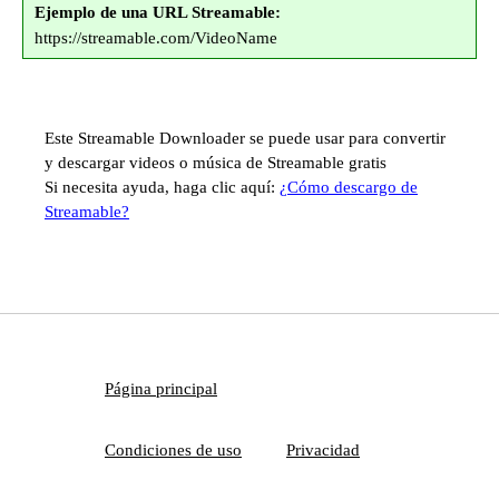
Ejemplo de una URL Streamable:
https://streamable.com/VideoName
Este Streamable Downloader se puede usar para convertir
y descargar videos o música de Streamable gratis
Si necesita ayuda, haga clic aquí:
¿Cómo descargo de
Streamable?
Página principal
Condiciones de uso
Privacidad